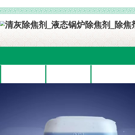
网站首页
关于我们
产品展示