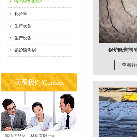
液态锅炉除焦剂
化验室
生产设备
生产设备
锅炉除焦剂 
锅炉除焦剂
查看详
联系我们/Contact
廊坊德昌化工材料有限公司