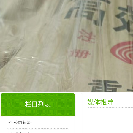
媒体报导
栏目列表
公司新闻