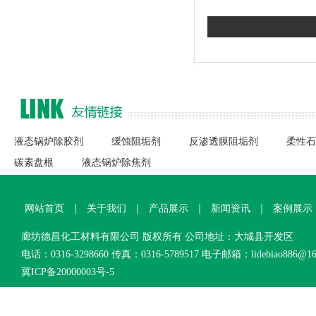
液态锅炉除胶剂
缓蚀阻垢剂
反渗透膜阻垢剂
柔性石
碳素盘根
液态锅炉除焦剂
网站首页
｜
关于我们
｜
产品展示
｜
新闻资讯
｜
案例展示
廊坊德昌化工材料有限公司 版权所有 公司地址：大城县开发区
电话：0316-3298660 传真：0316-5789517 电子邮箱：lidebiao886@16
冀ICP备20000003号-5