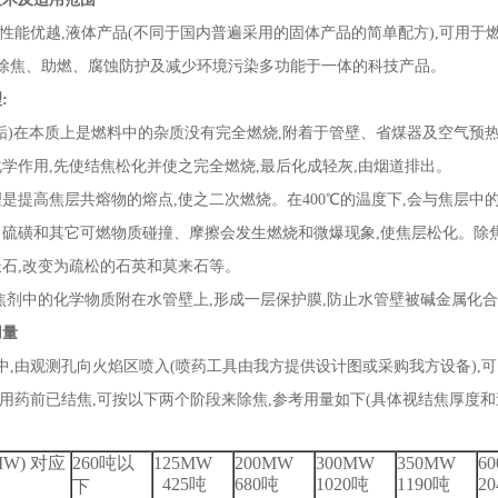
,性能优越,液体产品(不同于国内普遍采用的固体产品的简单配方),可用
有除焦、助燃、腐蚀防护及减少环境污染多功能于一体的科技产品。
:
垢)在本质上是燃料中的杂质没有完全燃烧,附着于管壁、省煤器及空气预
学作用,先使结焦松化并使之完全燃烧,最后化成轻灰,由烟道排出。
是提高焦层共熔物的熔点,使之二次燃烧。在400℃的温度下,会与焦层中的
硫磺和其它可燃物质碰撞、摩擦会发生燃烧和微爆现象,使焦层松化。除焦
长石,改变为疏松的石英和莫来石等。
焦剂中的化学物质附在水管壁上,形成一层保护膜,防止水管壁被碱金属化
用量
中,由观测孔向火焰区喷入(喷药工具由我方提供设计图或采购我方设备),
果用药前已结焦,可按以下两个阶段来除焦,参考用量如下(具体视结焦厚度和
W) 对应
260吨以
125MW
200MW
300MW
350MW
6
425吨
680吨
1020吨
1190吨
2
下