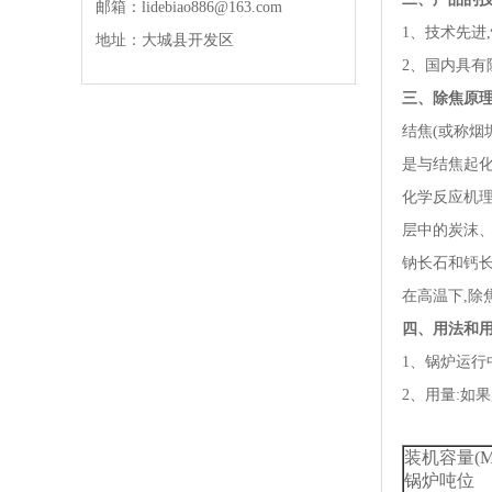
邮箱：lidebiao886@163.com
1、技术先进
地址：大城县开发区
2、国内具
三、除焦原理
结焦(或称烟
是与结焦起化
化学反应机理
层中的炭沫、
钠长石和钙
在高温下,除
四、用法和
1、锅炉运行
2、用量:如
装机容量(M
锅炉吨位