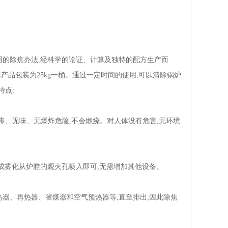
用的除焦办法,经科学的论证、计算及独特的配方生产而
品包装为25kg一桶。通过一定时间的使用,可以清除锅炉
特点:
毒、无味、无爆炸危险,不会燃烧。对人体没有危害,无环境
形成雾化从炉膛的观火孔喷入即可,无需增加其他设备。
热器、再热器、省煤器和空气预热器等,直至排出,因此除焦