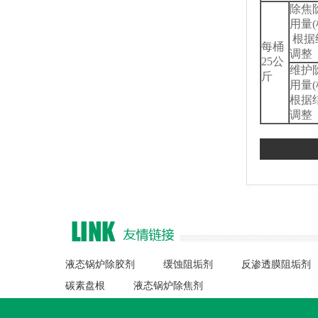
除焦
用量(
根据
每桶
调整
25公
维护
斤
用量(
根据
调整
液态锅炉除胶剂
缓蚀阻垢剂
反渗透膜阻垢剂
碳素盘根
液态锅炉除焦剂