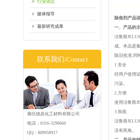
行业动态
媒体报导
除焦剂产品说明4
最新研究成果
一、产品的
洁鲁斯JEL
成。本品是集
陈旧焦渣,同
联系我们/Contact
1.安全
经用户使用证
污染。
2.方便
使用洁鲁斯J
3.彻底
廊坊德昌化工材料有限公司
洁鲁斯JEL
电话：0316-3298660
没有死角。
QQ：809958917
二、产品的