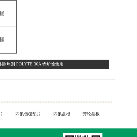
0桶
0桶
焦剂 POLYTE 30A 锅炉除焦用
片
四氟包覆垫片
四氟盘根
芳纶盘根