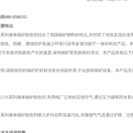
00-8506355
主要特点
US系列液体锅炉除焦剂结合了我国锅炉燃料的特点,并对照了传统及现在使
除焦、助燃、腐蚀防护及减少环境污染等多项功能于一身的科技产品。本产
时可有效控制新焦产生的速度,保持锅炉受热面相对清洁。本产品具有以下
明,该除焦剂对锅炉的管材没有任何副作用,不会损坏锅炉设备。本产品无
ELUS系列液体锅炉除焦剂,利用电厂已有的压缩空气,通过压力罐将药水
US系列液体锅炉除焦剂喷入炉内后即迅速汽化,并随烟气气流通过炉膛、过
技术及适用范围