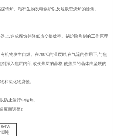
于燃煤锅炉、秸秆生物发电锅炉以及垃圾焚烧炉的除焦。
热器上,造成腐蚀并降低热交换效率。锅炉除焦剂的工作原理
有机物发生自燃。在700℃的温度时,在气流的作用下,与焦
剂深入焦层内部,改变焦层的晶格,使焦层的晶体由坚硬的
合物和硫化物腐蚀。
可以防止运行中结焦。
速度而调整):
00MW
040吨