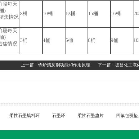
阶段每天
桶)
8桶
10桶
12桶
15桶
16桶
2
结焦情况
阶段每天
桶)
3桶
4桶
5桶
8桶
9桶
1
结焦情况
上一篇：
锅炉清灰剂功能和作用原理
下一篇：
德昌化工液体除
柔性石墨填料环
石墨环
柔性石墨垫片
四氟包覆垫